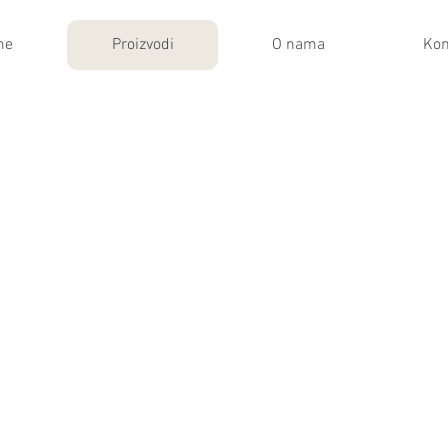
me
Proizvodi
O nama
Kon