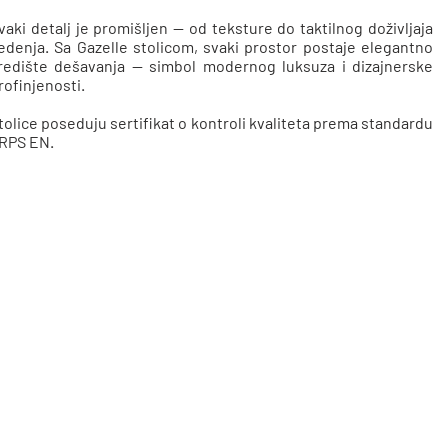
vaki detalj je promišljen — od teksture do taktilnog doživljaja
edenja. Sa Gazelle stolicom, svaki prostor postaje elegantno
redište dešavanja — simbol modernog luksuza i dizajnerske
rofinjenosti.
tolice poseduju sertifikat o kontroli kvaliteta prema standardu
RPS EN.