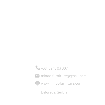
Kontakt
+381 69 15 03 007
minoo.furniture@gmail.com
www.minoofurniture.com
Belgrade, Serbia