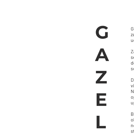
G
G
z
u
A
Z
s
d
s
Z
D
v
N
E
o
u
L
B
o
n
s