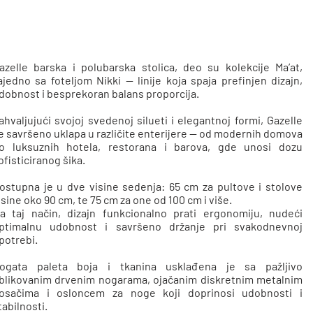
azelle barska i polubarska stolica, deo su kolekcije Ma’at,
ajedno sa foteljom Nikki — linije koja spaja prefinjen dizajn,
dobnost i besprekoran balans proporcija.
ahvaljujući svojoj svedenoj silueti i elegantnoj formi, Gazelle
e savršeno uklapa u različite enterijere — od modernih domova
o luksuznih hotela, restorana i barova, gde unosi dozu
ofisticiranog šika.
ostupna je u dve visine sedenja: 65 cm za pultove i stolove
isine oko 90 cm, te 75 cm za one od 100 cm i više.
a taj način, dizajn funkcionalno prati ergonomiju, nudeći
ptimalnu udobnost i savršeno držanje pri svakodnevnoj
potrebi.
ogata paleta boja i tkanina usklađena je sa pažljivo
blikovanim drvenim nogarama, ojačanim diskretnim metalnim
osačima i osloncem za noge koji doprinosi udobnosti i
tabilnosti.