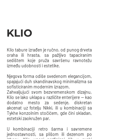
KLIO
Klio tabure izrađen je ručno, od punog drveta
oraha ili hrasta, sa pažljivo tapaciranim
sedištem koje pruža savršenu ravnotežu
između udobnosti i estetike.
Njegova forma odiše svedenom elegancijom,
spajajući duh skandinavskog minimalizma sa
sofisticiranim modernim izrazom.
Zahvaljujući svom bezvremenskom dizajnu,
Klio se lako uklapa u različite enterijere — kao
dodatno mesto za sedenje, diskretan
akcenat uz fotelju Nikki, ili u kombinaciji sa
Tykhe konzolnim stočićem, gde čini skladan,
estetski zaokružen par.
U kombinaciji retro šarma i savremene
jednostavnosti, sa plišom ili dezenom po