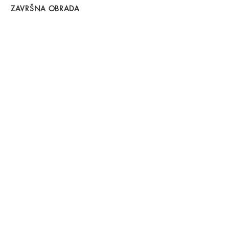
ZAVRŠNA OBRADA
Mat lak
Kontakt
+381 69 15 03 007
minoo.furniture@gmail.com
www.minoofurniture.com
Belgrade, Serbia
© Minoo furniture design