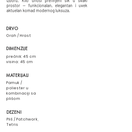
izboru, Klio unosi prefinjeni šik u svaki
prostor — funkcionalan, elegantan i uvek
aktuelan komad modernog luksuza.
DRVO
Orah / Hrast
DIMENZIJE
prečnik: 45 cm
visina: 45 cm
MATERIJALI
Pamuk /
poliester u
kombinaciji sa
plišom
DEZENI
Pliš / Patchwork,
Tetris